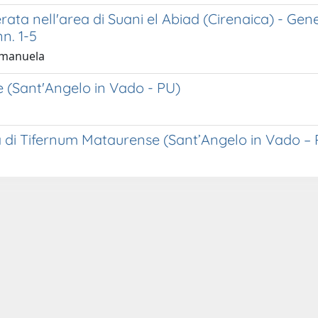
ata nell'area di Suani el Abiad (Cirenaica) - Genes
n. 1-5
 Emanuela
 (Sant'Angelo in Vado - PU)
 di Tifernum Mataurense (Sant’Angelo in Vado – P
Privacy
-
Dichiarazione di accessibilità