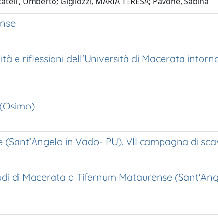
catelli, Umberto; Gigliozzi, MARIA TERESA; Pavone, Sabina
ense
tà e riflessioni dell'Università di Macerata intor
(Osimo).
 (Sant’Angelo in Vado- PU). VII campagna di scav
Studi di Macerata a Tifernum Mataurense (Sant'An