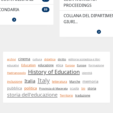
PROCEEDINGS
CONDARIA
89
COLLANA DEL DIPARTIME
GIURI...
cinema
archivi
cultura
didattica
diritto
editoria scolastica e libri
etica
Education
educativi
educazione
Europa
Europe
formazione
History of Education
Hadrianopolis
identità
Italy
Italia
memoria
inclusione
Marche
letteratura
politica
pubblica
storia
Provincia di Macerata
scuola
Siti
storia dell'educazione
Territorio
traduzione