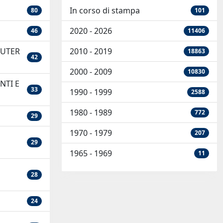
In corso di stampa
80
101
2020 - 2026
46
11406
PUTER
2010 - 2019
18863
42
2000 - 2009
10830
NTI E
33
1990 - 1999
2588
1980 - 1989
772
29
1970 - 1979
207
29
1965 - 1969
11
28
24