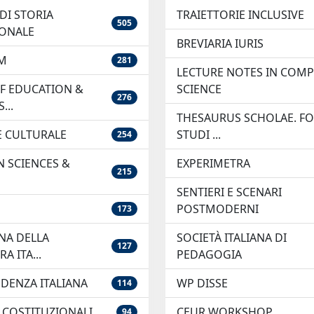
DI STORIA
TRAIETTORIE INCLUSIVE
505
IONALE
BREVIARIA IURIS
M
281
LECTURE NOTES IN COM
F EDUCATION &
SCIENCE
276
...
THESAURUS SCHOLAE. FO
LE CULTURALE
STUDI ...
254
 SCIENCES &
EXPERIMETRA
215
SENTIERI E SCENARI
POSTMODERNI
173
NA DELLA
SOCIETÀ ITALIANA DI
127
A ITA...
PEDAGOGIA
DENZA ITALIANA
WP DISSE
114
 COSTITUZIONALI
CEUR WORKSHOP
94