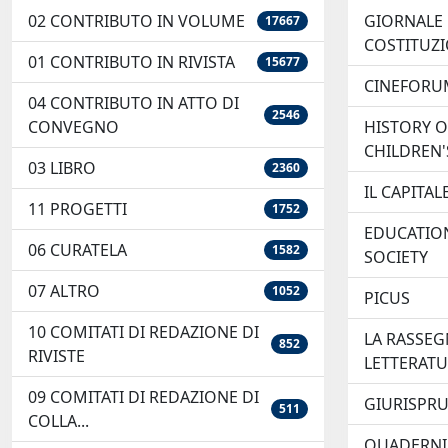
02 CONTRIBUTO IN VOLUME
GIORNALE 
17667
COSTITUZ
01 CONTRIBUTO IN RIVISTA
15677
CINEFORU
04 CONTRIBUTO IN ATTO DI
2546
CONVEGNO
HISTORY O
CHILDREN'S
03 LIBRO
2360
IL CAPITA
11 PROGETTI
1752
EDUCATION
06 CURATELA
1582
SOCIETY
07 ALTRO
1052
PICUS
10 COMITATI DI REDAZIONE DI
LA RASSEG
852
RIVISTE
LETTERATUR
09 COMITATI DI REDAZIONE DI
GIURISPRU
511
COLLA...
QUADERNI