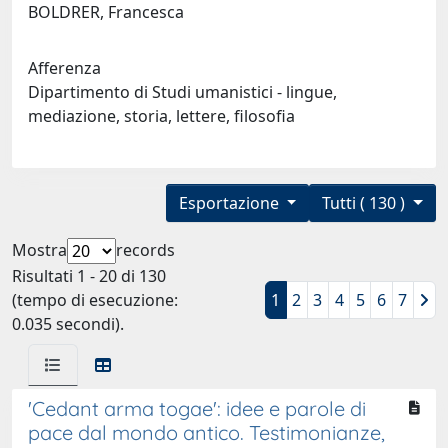
BOLDRER, Francesca
Afferenza
Dipartimento di Studi umanistici - lingue,
mediazione, storia, lettere, filosofia
Esportazione
Tutti ( 130 )
Mostra
records
Risultati 1 - 20 di 130
(tempo di esecuzione:
1
2
3
4
5
6
7
0.035 secondi).
'Cedant arma togae': idee e parole di
pace dal mondo antico. Testimonianze,