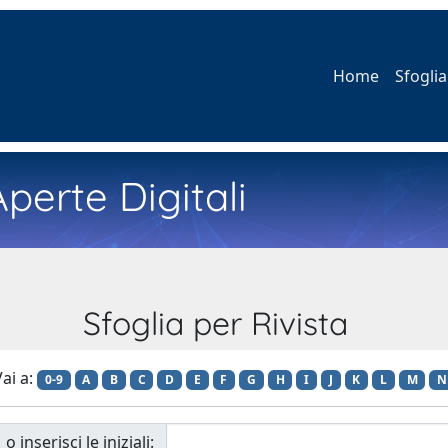
Home
Sfoglia
perte Digitali
Sfoglia per Rivista
ai a:
0-9
A
B
C
D
E
F
G
H
I
J
K
L
M
N
o inserisci le iniziali: