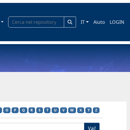
IT
Aiuto
LOGIN
O
P
Q
R
S
T
U
V
W
X
Y
Z