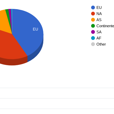
EU
NA
AS
Continent
EU
SA
AF
Other