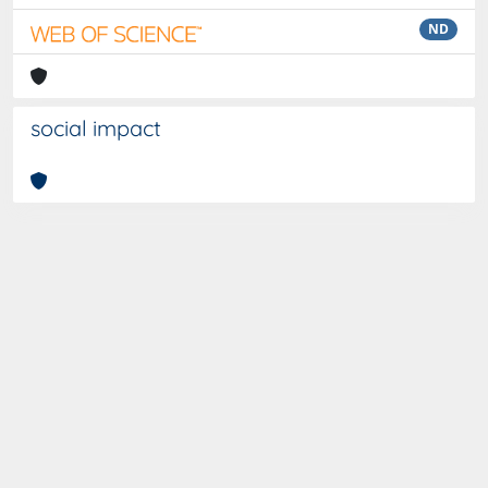
ND
social impact
Curato da
IRIS
-
about IRIS
-