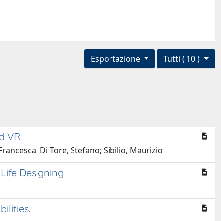
Esportazione
Tutti ( 10 )
nd VR
Francesca; Di Tore, Stefano; Sibilio, Maurizio
 Life Designing
lities.