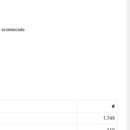
e sconosciuto
#
1.749