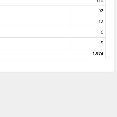
110
92
12
6
5
1.974