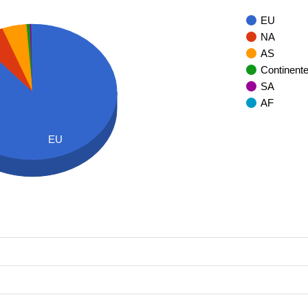
EU
NA
AS
Continent
SA
AF
EU