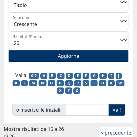
In ordine:
Risultati/Pagina
Vai a:
0-9
A
B
C
D
E
F
G
H
I
J
K
L
M
N
O
P
Q
R
S
T
U
V
W
X
Y
Z
o inserisci le iniziali:
Mostra risultati da 15 a 26
< precedente
di 26