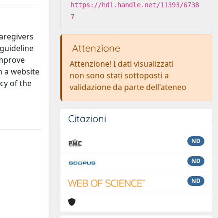
https://hdl.handle.net/11393/6738
7
aregivers
Attenzione
 guideline
improve
Attenzione! I dati visualizzati
n a website
non sono stati sottoposti a
cy of the
validazione da parte dell'ateneo
Citazioni
ND
ND
ND