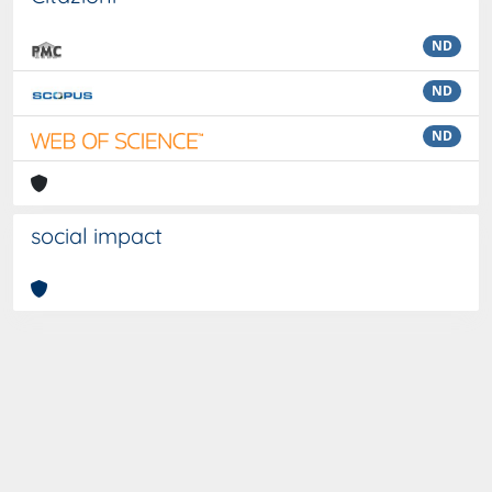
ND
ND
ND
social impact