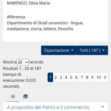
MARENGO, Silvia Maria
Afferenza
Dipartimento di Studi umanistici - lingue,
mediazione, storia, lettere, filosofia
Esportazione
Tutti ( 187 )
Mostra
records
Risultati 1 - 20 di 187
(tempo di
1
2
3
4
5
6
7
8
9
10
esecuzione: 0.025
secondi).
A proposito dei Peticii e il commercio