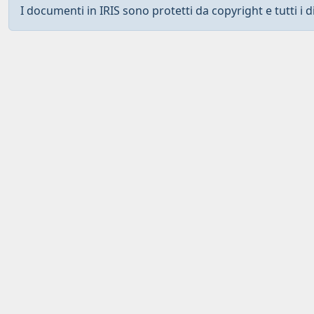
I documenti in IRIS sono protetti da copyright e tutti i di
Curato da
IRIS
-
about IRIS
-
Utilizzo dei cookies
-