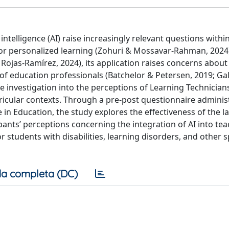
ntelligence (AI) raise increasingly relevant questions within
 for personalized learning (Zohuri & Mossavar‐Rahman, 2024
Rojas‐Ramírez, 2024), its application raises concerns about 
n of education professionals (Batchelor & Petersen, 2019; Ga
ve investigation into the perceptions of Learning Technician
rricular contexts. Through a pre‐post questionnaire admini
e in Education, the study explores the effectiveness of the la
cipants’ perceptions concerning the integration of AI into te
or students with disabilities, learning disorders, and other s
a completa (DC)