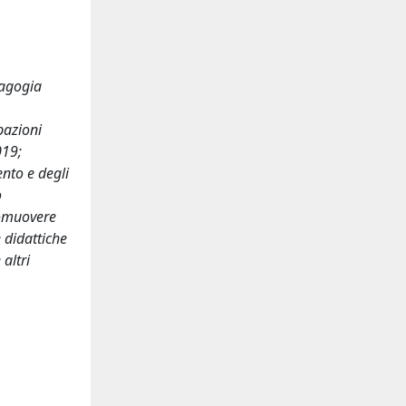
dagogia
pazioni
019;
nto e degli
o
promuovere
e didattiche
altri