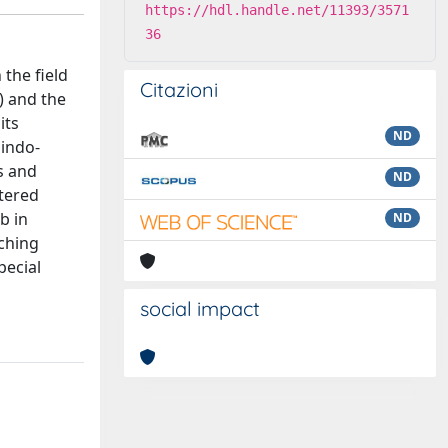
https://hdl.handle.net/11393/3571
36
 the field
Citazioni
) and the
its
ND
lindo‐
s and
ND
stered
b in
ND
aching
pecial
social impact