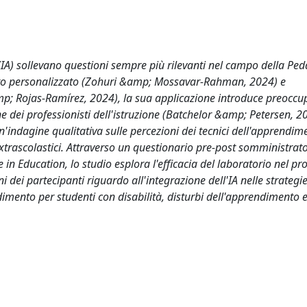
ale (IA) sollevano questioni sempre più rilevanti nel campo della Pe
ento personalizzato (Zohuri &amp; Mossavar‐Rahman, 2024) e
mp; Rojas‐Ramírez, 2024), la sua applicazione introduce preoccu
ione dei professionisti dell'istruzione (Batchelor &amp; Petersen, 2
indagine qualitativa sulle percezioni dei tecnici dell'apprendime
 extrascolastici. Attraverso un questionario pre‐post somministrat
ce in Education, lo studio esplora l'efficacia del laboratorio nel 
ni dei partecipanti riguardo all'integrazione dell'IA nelle strategi
mento per studenti con disabilità, disturbi dell'apprendimento e 