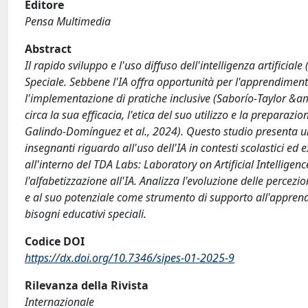
Editore
Pensa Multimedia
Abstract
Il rapido sviluppo e l'uso diffuso dell'intelligenza artifici
Speciale. Sebbene l'IA offra opportunità per l'apprendim
l'implementazione di pratiche inclusive (Saborío‐Taylor &a
circa la sua efficacia, l'etica del suo utilizzo e la preparaz
Galindo‐Domínguez et al., 2024). Questo studio presenta un'
insegnanti riguardo all'uso dell'IA in contesti scolastici ed
all'interno del TDA Labs: Laboratory on Artificial Intelligen
l'alfabetizzazione all'IA. Analizza l'evoluzione delle percezio
e al suo potenziale come strumento di supporto all'apprendi
bisogni educativi speciali.
Codice DOI
https://dx.doi.org/10.7346/sipes‐01‐2025‐9
Rilevanza della Rivista
Internazionale