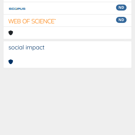
ND
ND
social impact