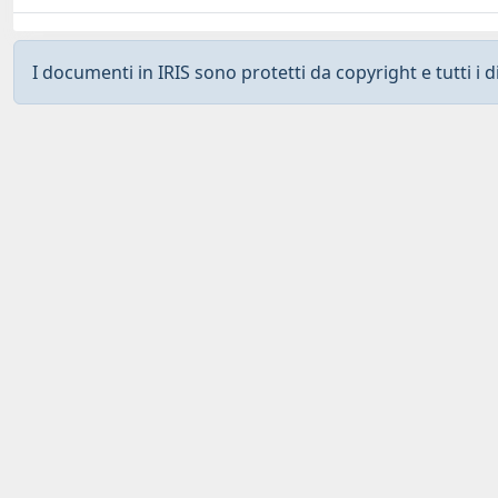
I documenti in IRIS sono protetti da copyright e tutti i di
Curato da
IRIS
-
about IRIS
-
Utilizzo dei cookies
-