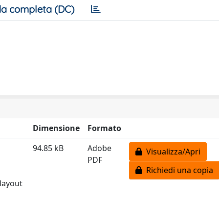
a completa (DC)
Dimensione
Formato
94.85 kB
Adobe
Visualizza/Apri
PDF
Richiedi una copia
 layout