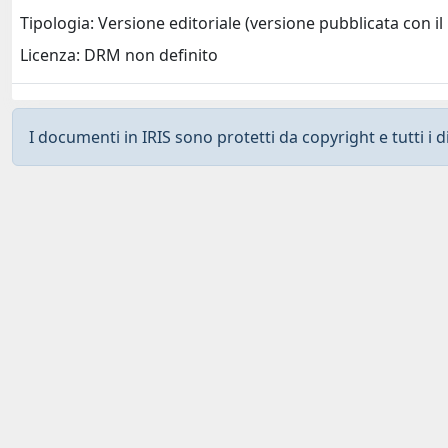
Tipologia: Versione editoriale (versione pubblicata con il 
Licenza: DRM non definito
I documenti in IRIS sono protetti da copyright e tutti i di
Curato da
IRIS
-
about IRIS
-
Utilizzo dei cookies
-