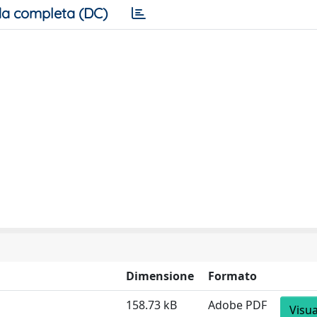
a completa (DC)
Dimensione
Formato
158.73 kB
Adobe PDF
Visua