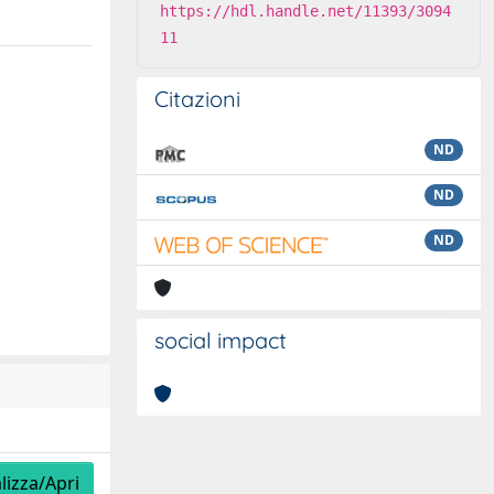
https://hdl.handle.net/11393/3094
11
Citazioni
ND
ND
ND
social impact
lizza/Apri