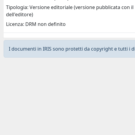
Tipologia: Versione editoriale (versione pubblicata con il
dell'editore)
Licenza: DRM non definito
I documenti in IRIS sono protetti da copyright e tutti i di
Curato da
IRIS
-
about IRIS
-
Utilizzo dei cookies
-