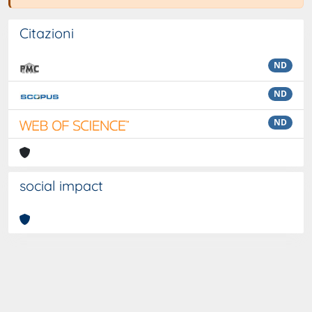
Citazioni
ND
ND
ND
social impact