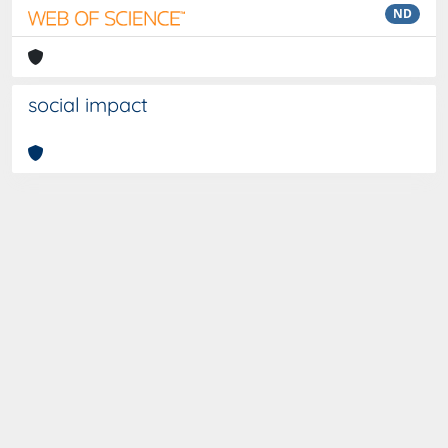
ND
social impact
Curato da
IRIS
-
about IRIS
-