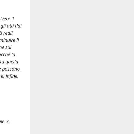
lvere il
gli atti dai
i reali,
inuire il
ne sul
acché la
sta quella
che possono
e, infine,
ile-3-