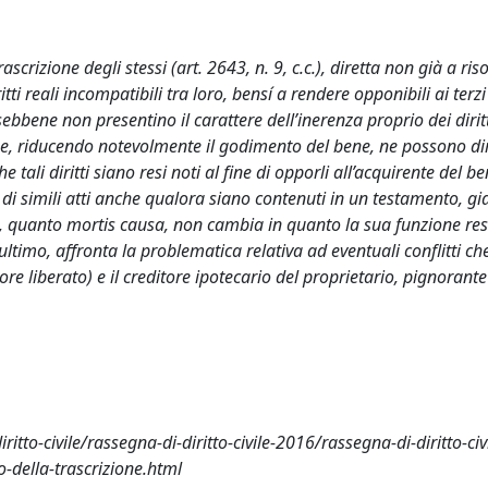
crizione degli stessi (art. 2643, n. 9, c.c.), diretta non già a riso
i reali incompatibili tra loro, bensí a rendere opponibili ai terzi 
sebbene non presentino il carattere dell’inerenza proprio dei diritt
he, riducendo notevolmente il godimento del bene, ne possono dim
tali diritti siano resi noti al fine di opporli all’acquirente del be
 di simili atti anche qualora siano contenuti in un testamento, gi
vivi, quanto mortis causa, non cambia in quanto la sua funzione re
da ultimo, affronta la problematica relativa ad eventuali conflitti 
re liberato) e il creditore ipotecario del proprietario, pignorante 
itto-civile/rassegna-di-diritto-civile-2016/rassegna-di-diritto-civ
o-della-trascrizione.html