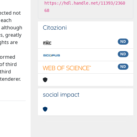
https://hdl.handle.net/11393/2360
68
rected not
 each
Citazioni
, although
s, greatly
ghts are
ND
ND
rformed
of third
ND
third
 tenderer.
social impact