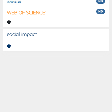
ND
ND
social impact