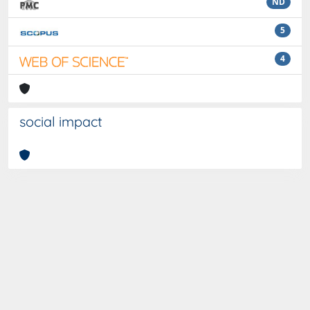
ND
5
4
social impact