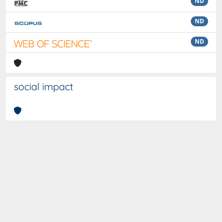
ND
ND
ND
social impact