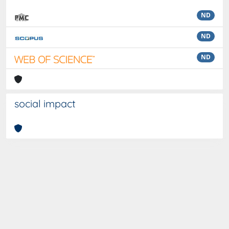
ND
ND
ND
social impact