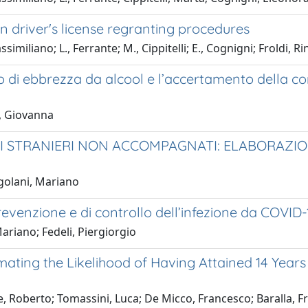
in driver's license regranting procedures
miliano; L., Ferrante; M., Cippitelli; E., Cognigni; Froldi, R
ato di ebbrezza da alcool e l’accertamento della c
i, Giovanna
RI STRANIERI NON ACCOMPAGNATI: ELABORAZI
ngolani, Mariano
revenzione e di controllo dell’infezione da COVID-
ariano; Fedeli, Piergiorgio
mating the Likelihood of Having Attained 14 Years of
, Roberto; Tomassini, Luca; De Micco, Francesco; Baralla, F