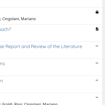
o; Cingolani, Mariano
oach?
se Report and Review of the Literature
ons
on
; Froldi, Rino; Cingolani, Mariano