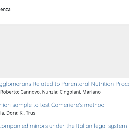
udenza
glomerans Related to Parenteral Nutrition Proc
i, Roberto; Cannovo, Nunzia; Cingolani, Mariano
enian sample to test Cameriere’s method
la, Dora; K., Trus
ccompanied minors under the Italian legal system