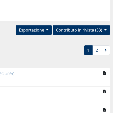
Esportazione
Contributo in rivista (33)
1
2
edures