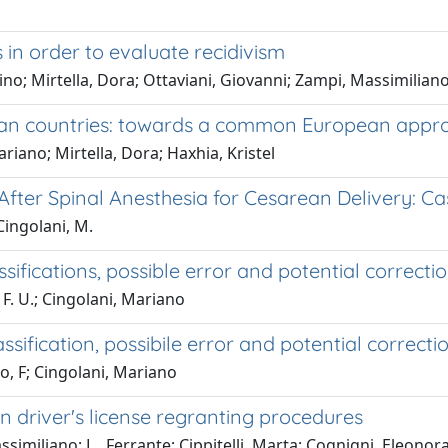
s in order to evaluate recidivism
Rino; Mirtella, Dora; Ottaviani, Giovanni; Zampi, Massimilian
pean countries: towards a common European appr
iano; Mirtella, Dora; Haxhia, Kristel
fter Spinal Anesthesia for Cesarean Delivery: Ca
 Cingolani, M.
assifications, possible error and potential correcti
, F. U.; Cingolani, Mariano
assification, possibile error and potential correcti
lo, F; Cingolani, Mariano
in driver's license regranting procedures
imiliano; L., Ferrante; Cippitelli, Marta; Cognigni, Eleonora