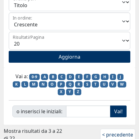
In ordine:
Risultati/Pagina
Vai a:
0-9
A
B
C
D
E
F
G
H
I
J
K
L
M
N
O
P
Q
R
S
T
U
V
W
X
Y
Z
o inserisci le iniziali:
Mostra risultati da 3 a 22
< precedente
di 22