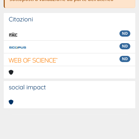
Citazioni
ND
ND
ND
social impact