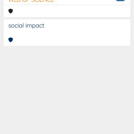
social impact
Curato da
IRIS
-
about IRIS
-
Utilizzo dei cookies
-
Privacy
-
Copyright © 2026