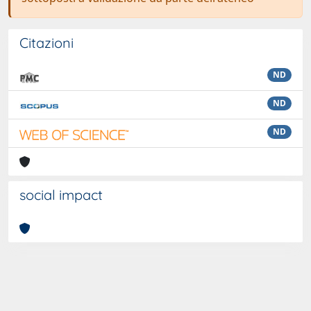
Citazioni
ND
ND
ND
social impact