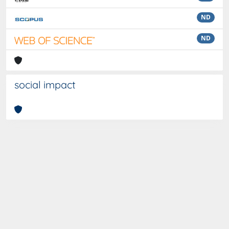
ND
ND
social impact