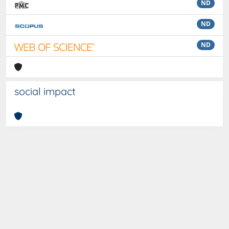
ND
ND
ND
social impact