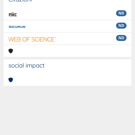
ND
ND
ND
social impact