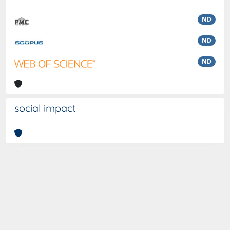
ND
ND
ND
social impact