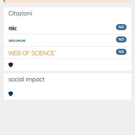
Citazioni
ND
ND
ND
social impact