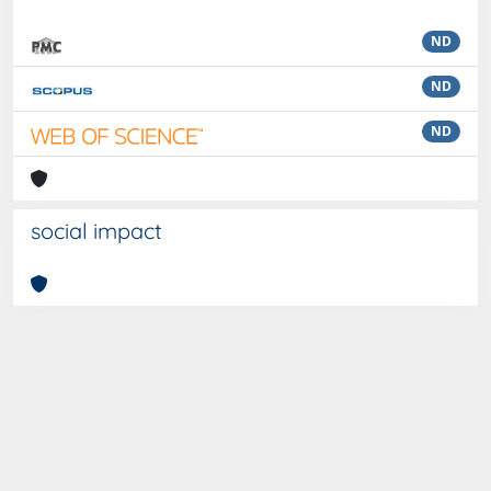
ND
ND
ND
social impact