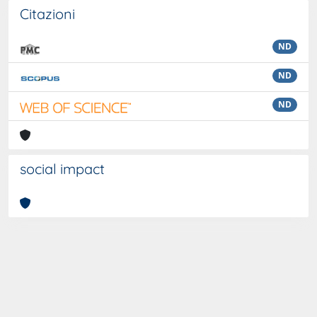
Citazioni
ND
ND
ND
social impact