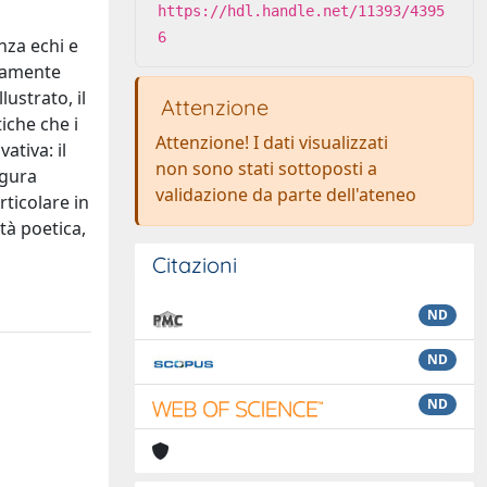
https://hdl.handle.net/11393/4395
6
enza echi e
rtamente
ustrato, il
Attenzione
iche che i
Attenzione! I dati visualizzati
ativa: il
non sono stati sottoposti a
igura
validazione da parte dell'ateneo
rticolare in
tà poetica,
Citazioni
ND
ND
ND