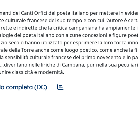
lementi dei Canti Orfici del poeta italiano per mettere in evid
te culturale francese del suo tempo e con cui l’autore è ce
irette e indirette che la critica campaniana ha ampiamente ill
alogie del poeta italiano con alcune concezioni e figure poet
izio secolo hanno utilizzato per esprimere la loro forza innov
entrale della Torre anche come luogo poetico, come anche la f
lla sensibilità culturale francese del primo novecento e in pa
cc…diventano nelle liriche di Campana, pur nella sua peculiari
nire classicità e modernità.
a completa (DC)