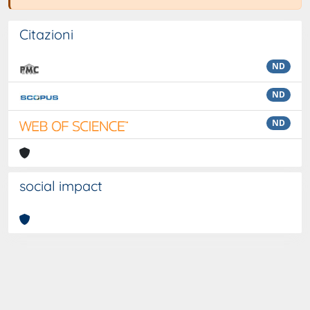
Citazioni
ND
ND
ND
social impact