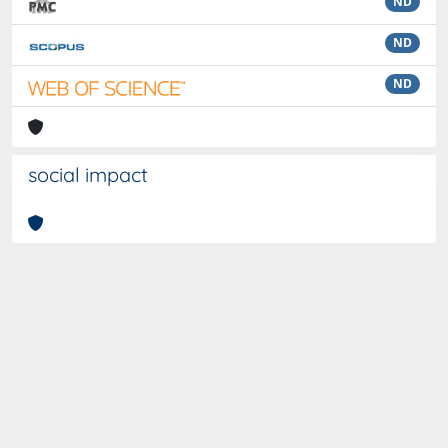
ND
ND
ND
social impact