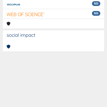
ND
ND
social impact