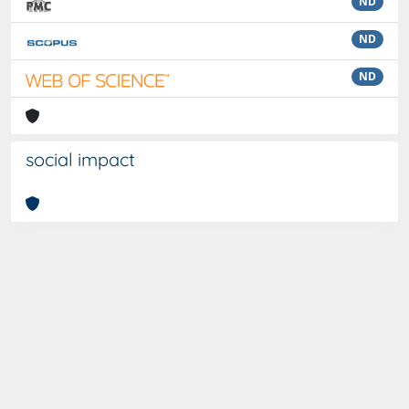
ND
ND
ND
social impact