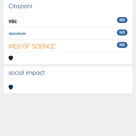
Citazioni
ND
ND
ND
social impact