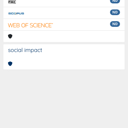
ND
ND
ND
social impact