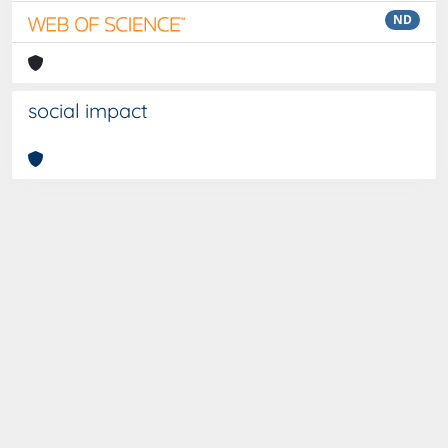
ND
social impact
Curato da
IRIS
-
about IRIS
-