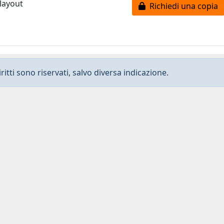
 layout
Richiedi una copia
ritti sono riservati, salvo diversa indicazione.
Privacy
-
Dichiarazione di accessibilità