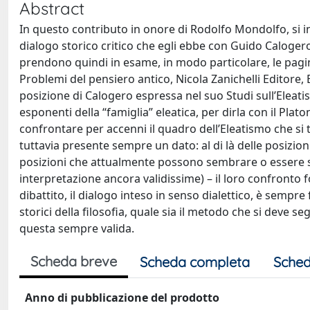
Abstract
In questo contributo in onore di Rodolfo Mondolfo, si i
dialogo storico critico che egli ebbe con Guido Calogero 
prendono quindi in esame, in modo particolare, le pagi
Problemi del pensiero antico, Nicola Zanichelli Editore, 
posizione di Calogero espressa nel suo Studi sull’Eleati
esponenti della “famiglia” eleatica, per dirla con il Plat
confrontare per accenni il quadro dell’Eleatismo che si t
tuttavia presente sempre un dato: al di là delle posizion
posizioni che attualmente possono sembrare o essere s
interpretazione ancora validissime) – il loro confronto
dibattito, il dialogo inteso in senso dialettico, è sempre
storici della filosofia, quale sia il metodo che si deve seg
questa sempre valida.
Scheda breve
Scheda completa
Sched
Anno di pubblicazione del prodotto