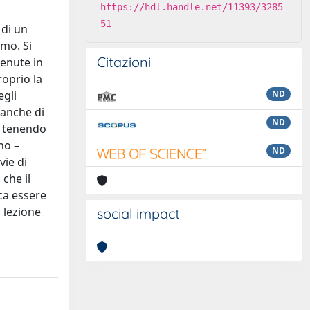
https://hdl.handle.net/11393/3285
51
 di un
smo. Si
Citazioni
tenute in
roprio la
egli
ND
 anche di
ND
i, tenendo
no –
ND
ie di
che il
ica essere
, lezione
social impact