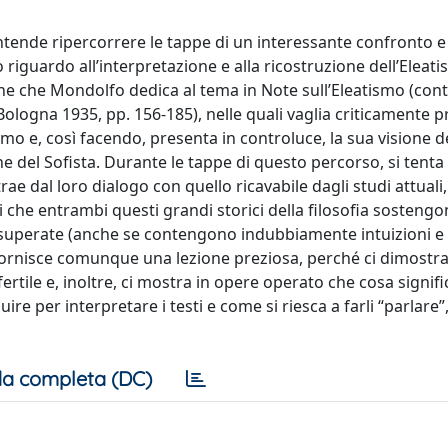
ntende ripercorrere le tappe di un interessante confronto e
riguardo all’interpretazione e alla ricostruzione dell’Eleati
ne che Mondolfo dedica al tema in Note sull’Eleatismo (con
Bologna 1935, pp. 156-185), nelle quali vaglia criticamente p
smo e, così facendo, presenta in controluce, la sua visione d
one del Sofista. Durante le tappe di questo percorso, si tenta
rae dal loro dialogo con quello ricavabile dagli studi attual
i che entrambi questi grandi storici della filosofia sostengo
uperate (anche se contengono indubbiamente intuizioni e v
 fornisce comunque una lezione preziosa, perché ci dimostra 
 fertile e, inoltre, ci mostra in opere operato che cosa signif
uire per interpretare i testi e come si riesca a farli “parlare”
a completa (DC)