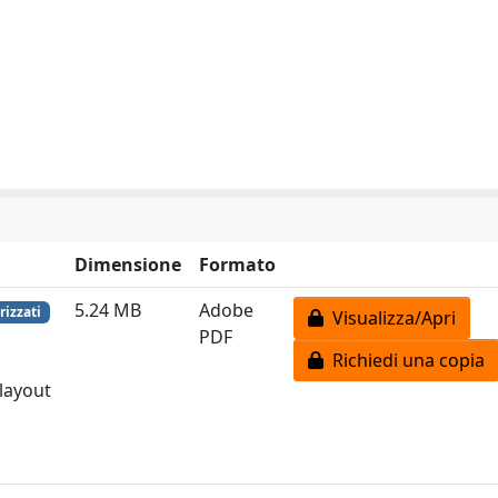
Dimensione
Formato
5.24 MB
Adobe
rizzati
Visualizza/Apri
PDF
Richiedi una copia
 layout