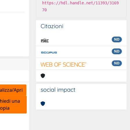
https://hdl.handle.net/11393/3169
70
Citazioni
ND
ND
ND
social impact
lizza/Apri
hiedi una
opia