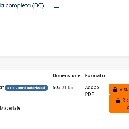
a completa (DC)
Dimensione
Formato
pdf
503.21 kB
Adobe
solo utenti autorizzati
Visua
PDF
Ric
c
 Materiale