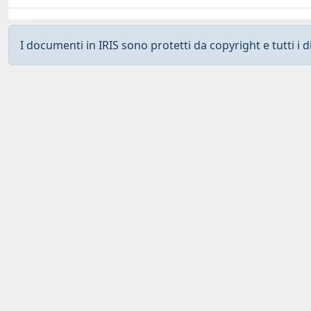
I documenti in IRIS sono protetti da copyright e tutti i di
Curato da
IRIS
-
about IRIS
-
Utilizzo dei cookies
-