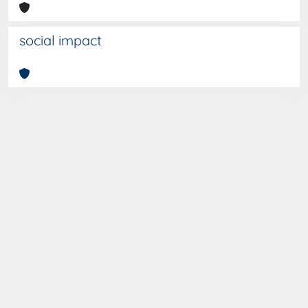
social impact
Curato da
IRIS
-
about IRIS
-
Utilizzo dei cookies
-
Privacy
-
Copyright © 2026
Dichiarazione di accessibilità