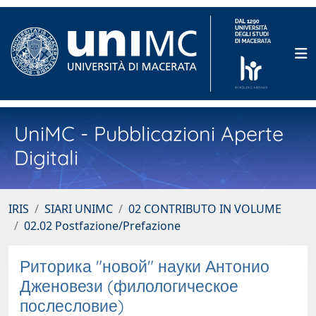
UniMC - Pubblicazioni Aperte
Digitali
IRIS
SIARI UNIMC
02 CONTRIBUTO IN VOLUME
02.02 Postfazione/Prefazione
Риторика "новой" науки Антонио
Дженовези (филологическое
послесловие)