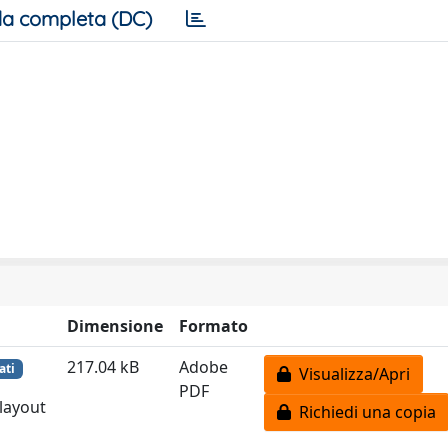
a completa (DC)
Dimensione
Formato
217.04 kB
Adobe
ati
Visualizza/Apri
PDF
 layout
Richiedi una copia