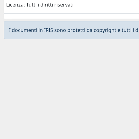
Licenza: Tutti i diritti riservati
I documenti in IRIS sono protetti da copyright e tutti i di
Curato da
IRIS
-
about IRIS
-
Utilizzo dei cookies
-